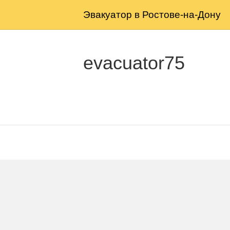
Эвакуатор в Ростове-на-Дону
evacuator75