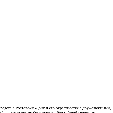
редств в Ростове-на-Дону и его окрестностях с дружелюбными,
й спектр услуг по буксировке в ближайший сервис до