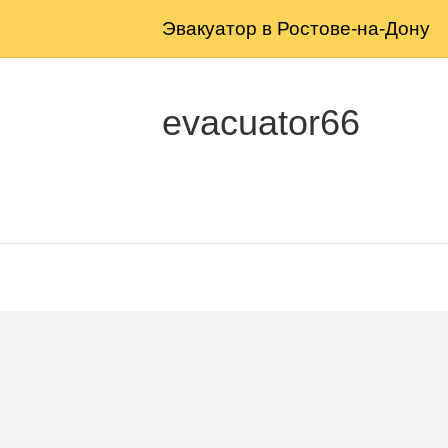
Эвакуатор в Ростове-на-Дону
evacuator66