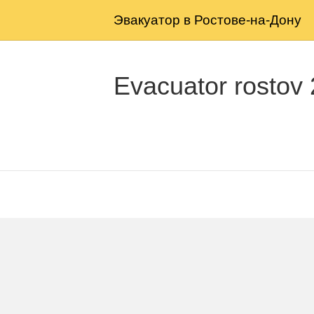
Эвакуатор в Ростове-на-Дону
Evacuator rostov 