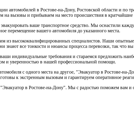
ии автомобилей в Ростове-на-Дону, Ростовской области и по тр
м на вызовы и прибываем на место происшествия в кратчайшие 
о эвакуировать ваше транспортное средство. Мы оснастили ка
ое перемещение вашего автомобиля до указанного места.
щим из высококвалифицированных специалистов. Наши опытные 
и знают все тонкости и нюансы процесса перевозки, так что вы
 ваши индивидуальные требования и стараемся предложить наи
том и уверенностью в нашей профессиональной помощи.
автомобиля с одного места на другое, "Эвакуатор в Ростове-на-
 готовы к экстренным вызовам и гарантируем оперативное реаг
Эвакуатор в Ростове-на-Дону". Мы с радостью поможем вам и о