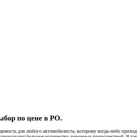
ыбор по цене в РО.
одимость для любого автомобилиста, которому когда-либо приход
о происходит большое количество дорожных происшествий. В так