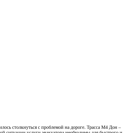
илось столкнуться с проблемой на дороге. Трасса М4 Дон –
ой ситуации услуги эвакуатора необходимы для быстрого и