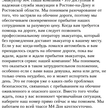
Эвакуатор М4. Наша компания - это доступная и
надежная служба эвакуации в Ростове-на-Дону и
Ростовской области. Мы понимаем разочарование от
того, что застряли на обочине дороги, поэтому мы
обеспечиваем своевременное прибытие наших
сотрудников за разумную цену. Когда вам требуется
помощь на дороге, вам следует позвонить
профессиональному оператору эвакуатора, который
без промедления доставит эвакуатор к вашему месту.
Если у вас когда-нибудь ломался автомобиль и вам
приходилось сидеть на обочине дороги, пока вы
ждали, ждали и ждали прибытия эвакуатора, вам
понравится сервис нашей компании! Мы понимаем,
что оказаться в таком затруднительном положении,
особенно если с вами ваша девушка, жена или дети, не
только очень неудобно, но и может испортить вам
день. Это не говоря уже о каких-либо проблемах
безопасности, связанных с пребыванием на обочине
оживленного и опасного шоссе. Вместо того чтобы
ждать, пока у вас возникнет чрезвычайная ситуация,
наберите наш номер прямо сейчас и мы поможем. Мы
работаем по всей трассе М4 Дон круглосуточно.