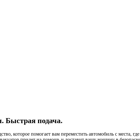
ы. Быстрая подача.
ство, которое помогает вам переместить автомобиль с места, гд
эвакуатор придет на помощь и доставит вашу машину в безопасно