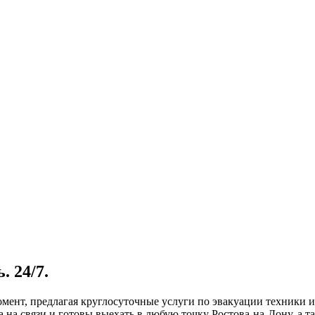
 24/7.
мент, предлагая круглосуточные услуги по эвакуации техники и
на связи и готовы выехать в любую точку Ростова-на-Дону, а та