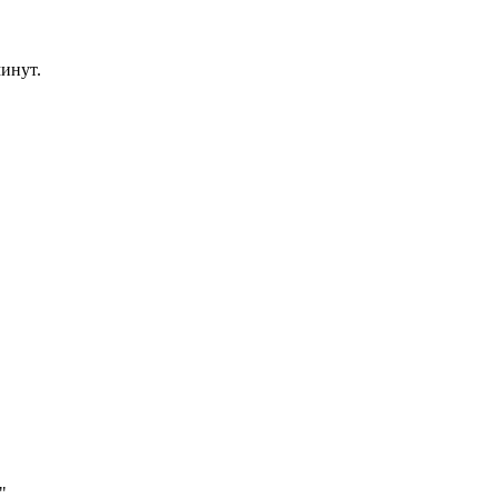
инут.
"