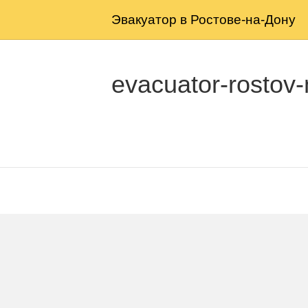
Эвакуатор в Ростове-на-Дону
evacuator-rostov