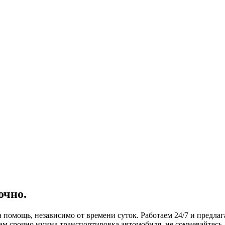
очно.
 помощь, независимо от времени суток. Работаем 24/7 и предла
вам срочно нужна транспортировка автомобиля, не сомневайтесь