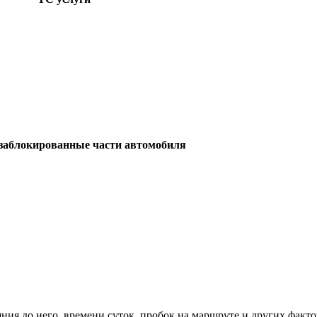
заблокированные части автомобиля
ния до него, времени суток, пробок на маршруте и других факто