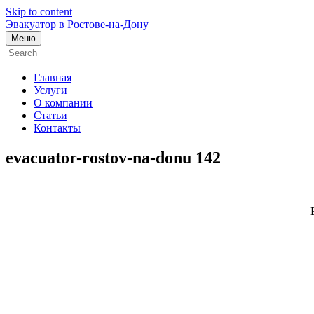
Skip to content
Эвакуатор в Ростове-на-Дону
Меню
Главная
Услуги
О компании
Статьи
Контакты
evacuator-rostov-na-donu 142