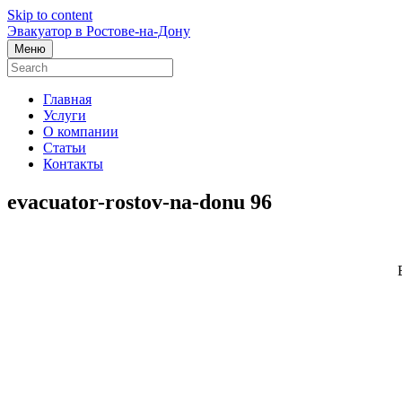
Skip to content
Эвакуатор в Ростове-на-Дону
Меню
Главная
Услуги
О компании
Статьи
Контакты
evacuator-rostov-na-donu 96