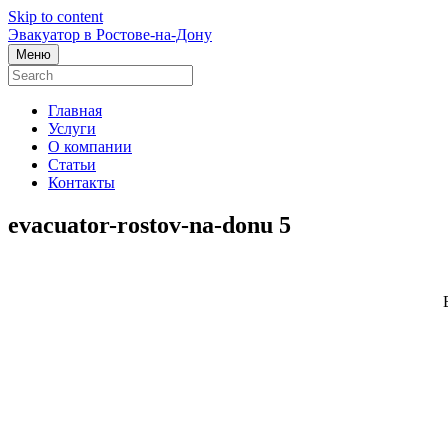
Skip to content
Эвакуатор в Ростове-на-Дону
Меню
Главная
Услуги
О компании
Статьи
Контакты
evacuator-rostov-na-donu 5