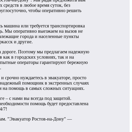
средств в любое время суток, без
руглосуточно, чтобы оперативно решить
сь машина или требуется транспортировка
щь. Мы оперативно выезжаем на вызов не
лизлежащие города и населенные пункты
ркасск и другие.
на дороге. Поэтому мы предлагаем надежную
как в городских условиях, так и на
 опытные операторы гарантируют бережную
.
и срочно нуждаетесь в эвакуаторе, просто
ш надежный помощник в экстренных случаях
ам на помощь в самых сложных ситуациях.
е – с нами вы всегда под защитой.
 необходимости помощь будет предоставлена
4/7!
ам. "Эвакуатор Ростов-на-Дону" —