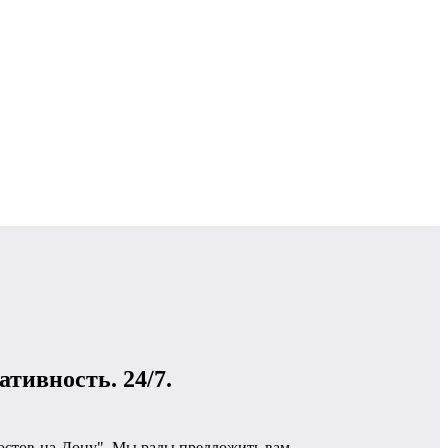
ативность. 24/7.
остов-на-Дону". Мы рады предложить вам