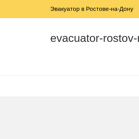
Эвакуатор в Ростове-на-Дону
evacuator-rostov