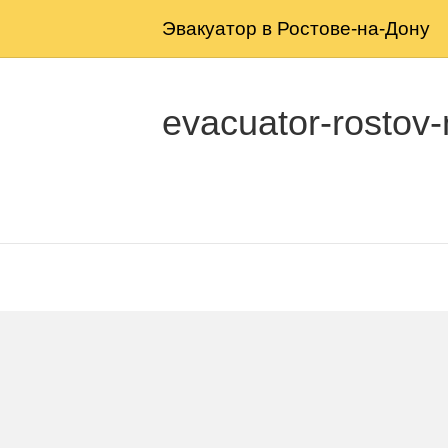
Эвакуатор в Ростове-на-Дону
evacuator-rostov